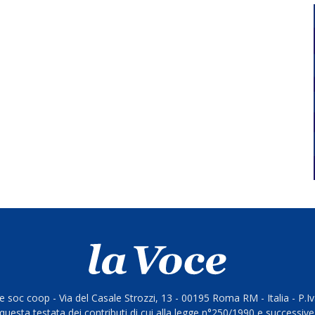
 soc coop - Via del Casale Strozzi, 13 - 00195 Roma RM - Italia - P.
questa testata dei contributi di cui alla legge n°250/1990 e successive