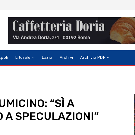
spoli
Litorale
Lazio
Archivi
Archivio PDF
MICINO: “SÌ A
O A SPECULAZIONI”