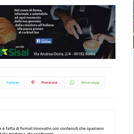
Twitter
Pinterest
WhatsApp
le è fatta di format innovativi con contenuti che spaziano
 dalla medicina allo spettacolo.