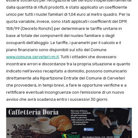
essere sostenuti per l’erogazione del servizio indipendentemente
dalla quantità di rifiuti prodotti, è stato applicato un coefficiente
unico per tutti i nuclei familiari di 1,04 euro al metro quadro. Per la
quota variabile, invece, sono stati applicati i coefficienti del DPR
158/99 (Decreto Ronchi) per determinare le tariffe unitarie in
base al totale dei componenti del nucleo familiare o degli
occupanti dell’alloggio. Le tariffe, i parametri per il calcolo e il
piano finanziario sono disponibili sul sito del Comune
www.comune.cerveteri.rm.it
. Tutti i cittadini che dovessero
incontrare errori e discordanze tra la propria situazione e quanto
indicato nell’avviso recapitato a domicilio, possono comunicarlo
direttamente alla Ripartizione Entrate del Comune di Cerveteri
che provvederà, in tempi brevi, a fare le opportune verifiche e a
rettificare eventuali incongruenze con l’emissione di un nuovo
avviso che avrà scadenza entro i successivi 30 giorni.