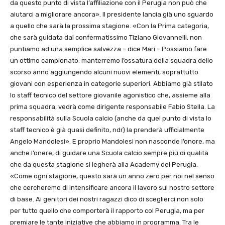
da questo punto di vista l’affiliazione con il Perugia non può che
aiutarci a migliorare ancora». Il presidente lancia già uno sguardo
a quello che sarà la prossima stagione. «Con la Prima categoria,
che sarà guidata dal confermatissimo Tiziano Giovannelli, non
puntiamo ad una semplice salvezza – dice Mari – Possiamo fare
un ottimo campionato: manterremo l’ossatura della squadra dello
scorso anno aggiungendo alcuni nuovi elementi, soprattutto
giovani con esperienza in categorie superiori. Abbiamo già stilato
lo staff tecnico del settore giovanile agonistico che, assieme alla
prima squadra, vedrà come dirigente responsabile Fabio Stella. La
responsabilità sulla Scuola calcio (anche da quel punto di vista lo
staff tecnico è già quasi definito, ndr) la prenderà ufficialmente
Angelo Mandolesi». E proprio Mandolesi non nasconde l’onore, ma
anche l’onere, di guidare una Scuola calcio sempre più di qualità
che da questa stagione si legherà alla Academy del Perugia.
«Come ogni stagione, questo sarà un anno zero per noi nel senso
che cercheremo di intensificare ancora il lavoro sul nostro settore
di base. Ai genitori dei nostri ragazzi dico di sceglierci non solo
per tutto quello che comporterà il rapporto col Perugia, ma per
premiare le tante iniziative che abbiamo in programma. Tra le