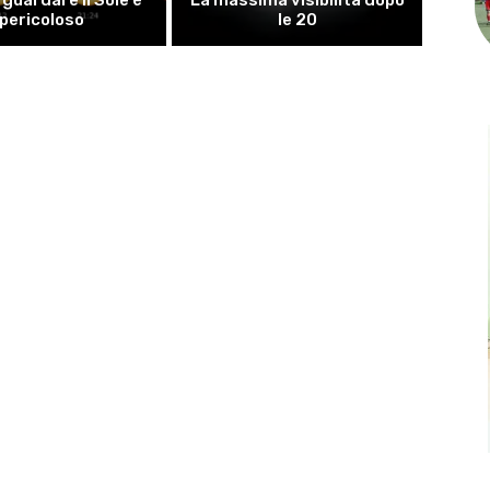
pericoloso
le 20