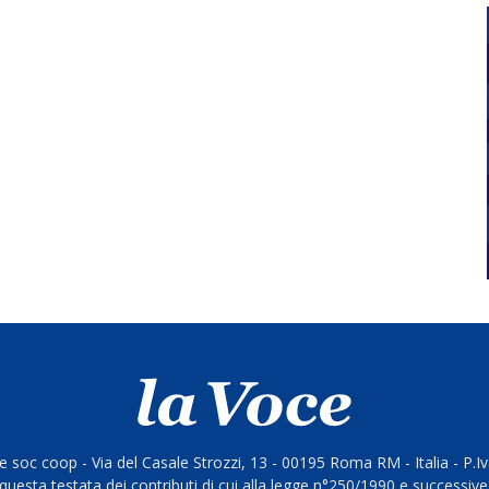
 soc coop - Via del Casale Strozzi, 13 - 00195 Roma RM - Italia - P.
questa testata dei contributi di cui alla legge n°250/1990 e successive