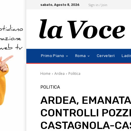
Sign in / Join
sabato, Agosto 8, 2026
Primo Piano
Roma
Cerveteri
Ladi
Home
Ardea
Politica
POLITICA
ARDEA, EMANATA
CONTROLLI POZZI
CASTAGNOLA-CA