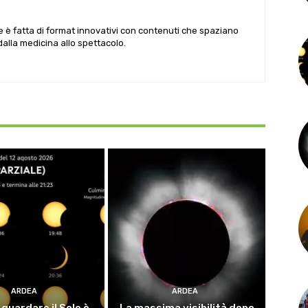
le è fatta di format innovativi con contenuti che spaziano
 dalla medicina allo spettacolo.
ARDEA
ARDEA
guardare il Sole è
La massima visibilità dopo