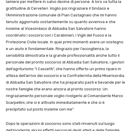
lamiere per mettere in salvo decine di persone. A loro va tutta la
gratitudine di Cerveteri. Voglio poi ringraziare il Sindaco e
l’Amministrazione comunale di Pian Castagnaio che mi hanno
tenuto aggiornato costantemente su quanto avveniva e che
insieme al Vicesindaco di Abbadia San Salvatore hanno
coordinato i soccorsi con i Carabinieri, i Vigili del Fuoco e la
Protezione Civile locale. In quei primi momenti avere un sostegno
e un aiuto è fondamentale. Ringrazio per l’accoglienza, la
sensibilità dimostrata e la grande professionalità anche tutto il
personale del pronto soccorso di Abbadia San Salvatore, i gestori
dell’agriturismo “I Cascetti”, che hanno offerto un primo riparo in
attesa dell’arrivo dei soccorsi e la Confraternita della Misericordia
di Abbadia San Salvatore che ha preparato pasti e bevande per le
nostre famiglie che erano ancora al pronto soccorso. Un
ringraziamento personale voglio rivolgerlo al Comandante Marco
Scarpellini, che si è attivato immediatamente e che si è
precipitato sul posto insieme con me”.
Dopo le operazioni di soccorso sono stati rinvenuti sul luogo
dell’incidente alcuni effetti personali degli atleti e delle famiglie.