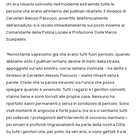
chi era rimasto coinvolto nell’incidente estraendo tutte le
persone che erano all’interno del pullman ribaltato. Il Sindaco di
Cerveteri Alessio Pascucci, avvertito telefonicamente
dell’accaduto, si è recato immediatamente sul posto insieme al
Comandante della Polizia Locale e Protezione Civile Marco
Scarpellini.
“Nonostante sapessimo già che erano tutti fuori pericolo, quando
abbiamo visto il pullman lontano decine di metri dalla strada,
appoggiato sul lato sinistro, con le lamiere incrinate – ha detto il
Sindaco di Cerveteri Alessio Pascucci – siamo rimasti senza
parole. Credo che la parola miracolo sia l’unica che possa
spiegare quando è avvenuto. Tutti i ragazzi e i genitori coinvolti
stanno bene e sono tornati alle proprie case. Nessuno ha
riportato danni permanenti o versa in condizioni di pericolo. Sono
stati momenti di angoscia e forte paura, ma ora ci sentiamo tutti
più sollevati. I protagonisti dell’intervento di soccorso meritano i
più sinceri e profondi ringraziamenti da parte della nostra Città.
Su tutti i genitori che, per primi, da veri eroi, si sono gettati tra le