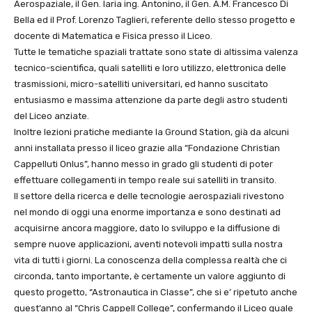
Aerospaziale, il Gen. Iaria ing. Antonino, il Gen. A.M. Francesco Di
Bella ed il Prof. Lorenzo Taglieri, referente dello stesso progetto e
docente di Matematica e Fisica presso il Liceo.
Tutte le tematiche spaziali trattate sono state di altissima valenza
tecnico-scientifica, quali satelliti e loro utilizzo, elettronica delle
trasmissioni, micro-satelliti universitari, ed hanno suscitato
entusiasmo e massima attenzione da parte degli astro studenti
del Liceo anziate.
Inoltre lezioni pratiche mediante la Ground Station, già da alcuni
anni installata presso il liceo grazie alla “Fondazione Christian
Cappelluti Onlus”, hanno messo in grado gli studenti di poter
effettuare collegamenti in tempo reale sui satelliti in transito.
Il settore della ricerca e delle tecnologie aerospaziali rivestono
nel mondo di oggi una enorme importanza e sono destinati ad
acquisirne ancora maggiore, dato lo sviluppo e la diffusione di
sempre nuove applicazioni, aventi notevoli impatti sulla nostra
vita di tutti i giorni. La conoscenza della complessa realtà che ci
circonda, tanto importante, è certamente un valore aggiunto di
questo progetto, “Astronautica in Classe”, che si e’ ripetuto anche
quest’anno al “Chris Cappell College”, confermando il Liceo quale