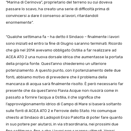
“Marina di Cerinova”, proprietario del terreno su cui doveva
passare lo scavo, ha creato una serie di difficoltà prima di
convincersi a dare il consenso ai lavori, ritardandoli
enormemente”.
“Qualche settimana fa – ha detto il Sindaco – finalmente i lavori
sono iniziati ed entro la fine di Giugno saranno terminati. Ricordo
che già nel 2014 avevamo obbligato Ostilia a far realizzare ad
ACEA ATO 2 una nuova dorsale idrica che aumentasse la portata
della propria fonte. Quest’anno chiederemo un ulteriore
potenziamento. A questo punto, con il potenziamento delle due
fonti, abbiamo motivo di prevedere che il problema della
mancanza di acqua sarà finalmente risolto. È però necessario far
presente che da quest’anno Flavia Acque non riuscirà come in
passato a fornire l’acqua a Ostilia, il che significa che
l’approvvigionamento idrico di Campo di Mare si baserà soltanto
sulle fonti di ACEA ATO 2 e Ferrovie dello Stato. Ho comunque
chiesto al Sindaco di Ladispoli Enzo Paliotta di poter fare quanto
in suo potere per aiutarci, in via straordinaria, nei prossimi due
fine settimana, fino a che i lavori non saranno ultimati. Vorrei