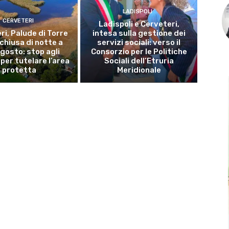
LADISPOLI
CERVETERI
Ladispoli e Cerveteri,
ri, Palude di Torre
intesa sulla gestione dei
 chiusa di notte a
servizi sociali: verso il
gosto: stop agli
Consorzio per le Politiche
per tutelare l’area
Sociali dell’Etruria
protetta
Meridionale