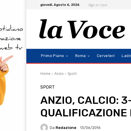
Sign in / Join
giovedì, Agosto 6, 2026
Primo Piano
Roma
Cerveteri
Ladi
Home
Anzio
Sport
SPORT
ANZIO, CALCIO: 
QUALIFICAZIONE 
Da
Redazione
13/06/2016