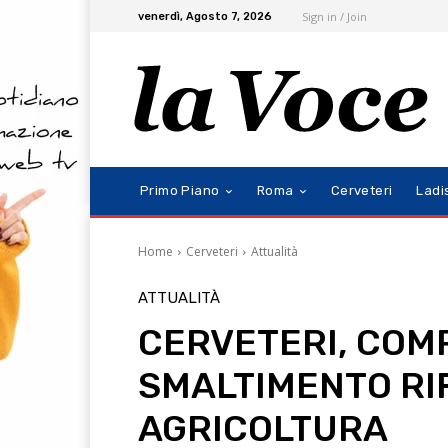
Sign in / Join
venerdì, Agosto 7, 2026
Primo Piano
Roma
Cerveteri
Ladi
Home
Cerveteri
Attualità
ATTUALITÀ
CERVETERI, COMP
SMALTIMENTO RIF
AGRICOLTURA