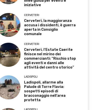
linee guida per eventi e
iniziative
CERVETERI
Cerveteri, la maggioranza
accusa i dissidenti, è guerra
aperta in Consiglio
comunale
CERVETERI
Cerveteri, l’Estate Caerite
finisce nel mirino dei
commercianti: “Rischio stop
agli eventi e danni alle
attività del centro storico”
LADISPOLI
Ladispoli, allarme alla
Palude di Torre Flavia:
sospetti episodi di
bracconaggio nell’area
protetta
LADISPOLI