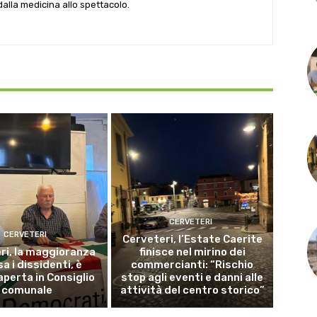
 dalla medicina allo spettacolo.
CERVETERI
CERVETERI
Cerveteri, l’Estate Caerite
ri, la maggioranza
finisce nel mirino dei
a i dissidenti, è
commercianti: “Rischio
aperta in Consiglio
stop agli eventi e danni alle
comunale
attività del centro storico”