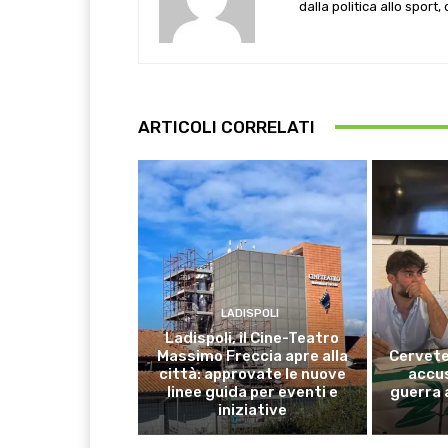
dalla politica allo sport,
ARTICOLI CORRELATI
LADISPOLI
Ladispoli, il Cine-Teatro
Massimo Freccia apre alla
Cervete
città: approvate le nuove
accus
linee guida per eventi e
guerra 
iniziative