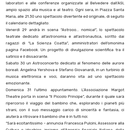
laboratori e alle conferenze organizzate al Belvedere dall’ASI,
ampio spazio alla musica e al teatro. Ogni sera, in Piazza Santa
Maria, alle 21.30 uno spettacolo divertente ed originale, di seguito
il calendario dettagliato:
Venerdì 29 andrà in scena “Astrooo… nomica!”, lo spettacolo
teatrale dedicato all’astronomia e all’astronautica, scritto dai
ragazzi di “La Scienza Coatta”, amministratori dell’omonima
pagina Facebook. Un progetto di divulgazione scientifica tra il
satirico e il dissacrante.
Sabato 30 un Astroconcerto dedicato al fenomeno delle aurore
boreali. Angelina Yershova e Stefano Giovanardi, in un turbinio di
musica elettronica e voci, daranno vita ad uno spettacolo
emozionante.
Domenica 31 l’ultimo appuntamento. L’Associazione Margot
Theatre porta in scena “Il Piccolo Principe”, durante il quale sarà
ripercorso il viaggio del bambino che, esplorando i pianeti più
strani, con il suo messaggio carico di sincerità e fantasia, ci
aiuterà a ritrovare il bambino che è in tutti noi.
“Sarà eccitantissimo – annuncia Francesca Pulcini, Assessore alla
Cultura e ideatrice, insieme all’Agenzia Spaziale Italiana, della