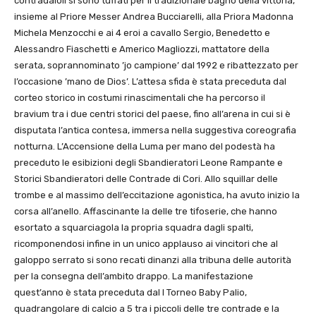
contradaioli si sono tuffati per il tradizionale bagno della vittoria,
insieme al Priore Messer Andrea Bucciarelli, alla Priora Madonna
Michela Menzocchi e ai 4 eroi a cavallo Sergio, Benedetto e
Alessandro Fiaschetti e Americo Magliozzi, mattatore della
serata, soprannominato ’jo campione’ dal 1992 e ribattezzato per
l’occasione ’mano de Dios’. L’attesa sfida è stata preceduta dal
corteo storico in costumi rinascimentali che ha percorso il
bravium tra i due centri storici del paese, fino all’arena in cui si è
disputata l’antica contesa, immersa nella suggestiva coreografia
notturna. L’Accensione della Luma per mano del podestà ha
preceduto le esibizioni degli Sbandieratori Leone Rampante e
Storici Sbandieratori delle Contrade di Cori. Allo squillar delle
trombe e al massimo dell’eccitazione agonistica, ha avuto inizio la
corsa all’anello. Affascinante la delle tre tifoserie, che hanno
esortato a squarciagola la propria squadra dagli spalti,
ricomponendosi infine in un unico applauso ai vincitori che al
galoppo serrato si sono recati dinanzi alla tribuna delle autorità
per la consegna dell’ambito drappo. La manifestazione
quest’anno è stata preceduta dal I Torneo Baby Palio,
quadrangolare di calcio a 5 tra i piccoli delle tre contrade e la