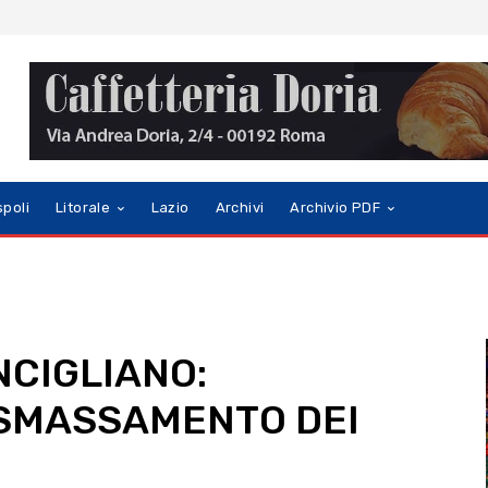
spoli
Litorale
Lazio
Archivi
Archivio PDF
NCIGLIANO:
SMASSAMENTO DEI