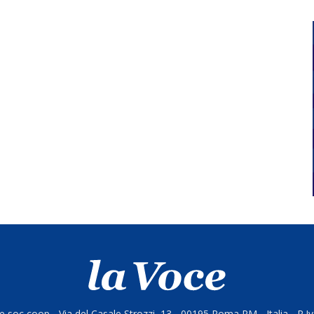
 soc coop - Via del Casale Strozzi, 13 - 00195 Roma RM - Italia - P.