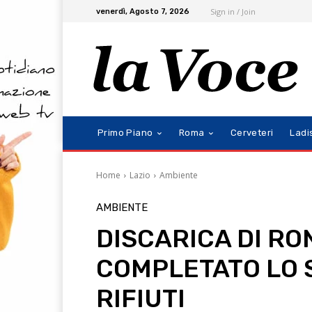
Sign in / Join
venerdì, Agosto 7, 2026
Primo Piano
Roma
Cerveteri
Ladi
Home
Lazio
Ambiente
AMBIENTE
DISCARICA DI RO
COMPLETATO LO 
RIFIUTI