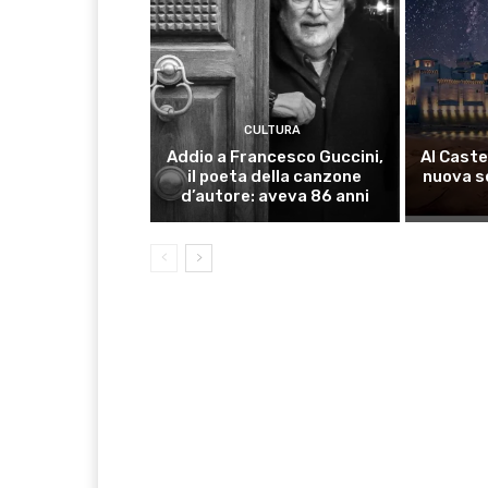
CULTURA
Addio a Francesco Guccini,
Al Caste
il poeta della canzone
nuova s
d’autore: aveva 86 anni