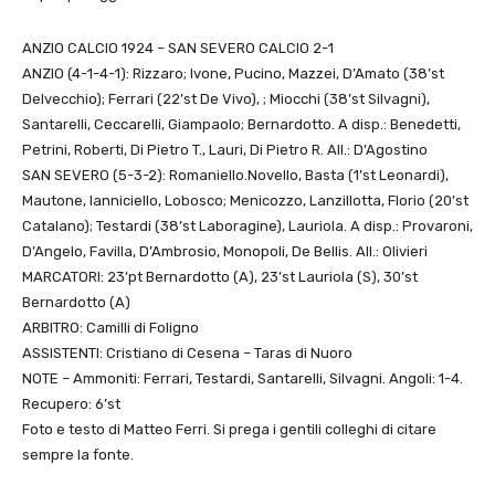
ANZIO CALCIO 1924 – SAN SEVERO CALCIO 2-1
ANZIO (4-1-4-1): Rizzaro; Ivone, Pucino, Mazzei, D’Amato (38’st
Delvecchio); Ferrari (22’st De Vivo), ; Miocchi (38’st Silvagni),
Santarelli, Ceccarelli, Giampaolo; Bernardotto. A disp.: Benedetti,
Petrini, Roberti, Di Pietro T., Lauri, Di Pietro R. All.: D’Agostino
SAN SEVERO (5-3-2): Romaniello.Novello, Basta (1’st Leonardi),
Mautone, Ianniciello, Lobosco; Menicozzo, Lanzillotta, Florio (20’st
Catalano); Testardi (38’st Laboragine), Lauriola. A disp.: Provaroni,
D’Angelo, Favilla, D’Ambrosio, Monopoli, De Bellis. All.: Olivieri
MARCATORI: 23’pt Bernardotto (A), 23’st Lauriola (S), 30’st
Bernardotto (A)
ARBITRO: Camilli di Foligno
ASSISTENTI: Cristiano di Cesena – Taras di Nuoro
NOTE – Ammoniti: Ferrari, Testardi, Santarelli, Silvagni. Angoli: 1-4.
Recupero: 6’st
Foto e testo di Matteo Ferri. Si prega i gentili colleghi di citare
sempre la fonte.