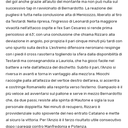
del gol anche grazie all’aiuto del montante ma non può nulla sul
successivo tap in ravvicinato di Bernardotto. La reazione dei
pugliesi è tutta nella conclusione alta di Menicozzo, liberato al tiro
da Testardi. Nella ripresa, l’ingresso di Leonardi porta maggiore
vivacità nell’attacco ospite e l’ex San Cesareo si rende prima
pericoloso al 63’, con una conclusione che chiama Rizzaro alla
deviazione in angolo, poi propizia il pari cinque minuti più tardi con
uno spunto sulla destra. L’estremo difensore neroniano respinge
con i piedi il cross rasoterra togliendo la sfera dalla disponibilità di
Testardi ma consegnandola a Lauriola, che ha gioco facile nel
battere a rete dall’altezza del dischetto. Subito il pari, l’Anzio si
riversa in avanti e torna in vantaggio alla mezz’ora. Miocchi
raccoglie palla all’altezza del vertice destro dell’area, si accentra
e costringe Romaniello alla respinta verso l’esterno. Giampaolo è il
più veloce ad avventarsi sul pallone e serve in mezzo Bernardotto
che, da due passi, resiste alla spinta di Mautone e sigla la sua
personale doppietta. Nei minuti di recupero, Rizzaro è
provvidenziale sullo spiovente del neo entrato Catalano e mette
al sicuro la vittoria. Per l’Anzio è il terzo risultato utile consecutivo
dopo i pareggi contro Manfredonia e Potenza.