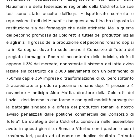
Hausmann e della federazione regionale della Coldiretti. Le sue
tesi sono state accolte dall’Icqrs – Ispettorato controllo e
repressione frodi del Mipaaf – che questa mattina ha disposto la
restituzione sia del formaggio che delle etichette. Ma la guerra
del pecorino promossa da Coldiretti a tutela dei produttori laziali
è agli inizi. Il grosso della produzione del pecorino romano dop si
fa in Sardegna, dove ha sede anche il Consorzio di Tutela del
pregiato formaggio. Roma si accontenta delle briciole, cioè di
appena il 3% del mercato, nonostante il sistema del latte ovino
laziale sia costituito da 3.000 allevamenti con un patrimonio di
750mila capi e 359 imprese di trasformazione, di cui però soltanto
3 accreditate a produrre pecorino romano dop. “Il prossimo 4
novembre – anticipa Aldo Mattia, direttore della Coldiretti del
Lazio – decideremo in che forme e con quali modalità proseguire
la battaglia sindacale a difesa dei produttori romani a nostro
avviso penalizzati dalle politiche commerciali del Consorzio di
Tutela”. La strategia della Coldiretti, condivisa nelle assemblee
avute in questi giorni tra Roma e Viterbo con i pastori e con i
trasformatori, punta ad ottenere un duplice risultato. “Intanto