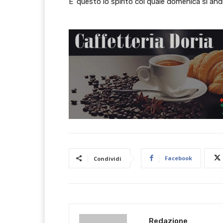
E’ questo lo spirito col quale domenica si and
Facebook
Condividi
Redazione