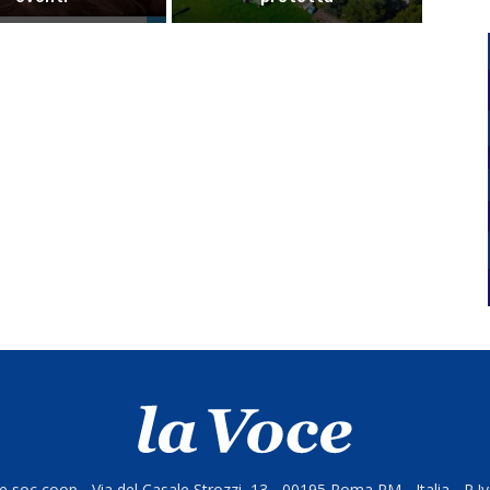
 soc coop - Via del Casale Strozzi, 13 - 00195 Roma RM - Italia - P.