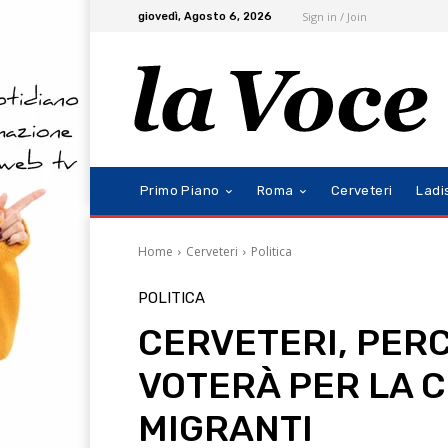
Sign in / Join
giovedì, Agosto 6, 2026
Primo Piano
Roma
Cerveteri
Ladi
Home
Cerveteri
Politica
POLITICA
CERVETERI, PER
VOTERÀ PER LA C
MIGRANTI