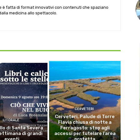
le è fatta di format innovativi con contenuti che spaziano
 dalla medicina allo spettacolo.
CERVETERI
Cerveteri, Palude di Torre
LITORALE
Flavia chiusa di notte a
llo di Santa Severa
Ferragosto: stop agli
ettimana di grandi
accessi per tutelare l’area
eventi
protetta