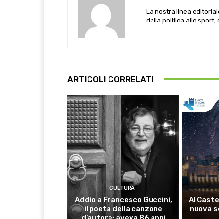
La nostra linea editoria
dalla politica allo sport,
ARTICOLI CORRELATI
CULTURA
Addio a Francesco Guccini,
Al Caste
il poeta della canzone
nuova s
d’autore: aveva 86 anni