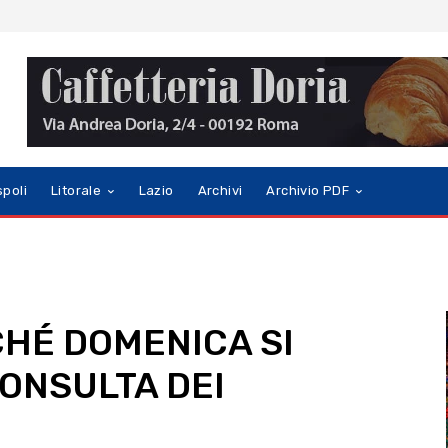
spoli
Litorale
Lazio
Archivi
Archivio PDF
CHÉ DOMENICA SI
ONSULTA DEI