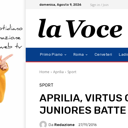
Sign in / Join
domenica, Agosto 9, 2026
Primo Piano
Roma
Cerveteri
Ladi
Home
Aprilia
Sport
SPORT
APRILIA, VIRTUS
JUNIORES BATTE 
Da
Redazione
27/11/2016