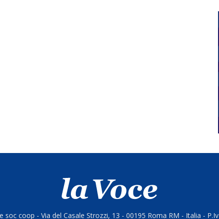
 soc coop - Via del Casale Strozzi, 13 - 00195 Roma RM - Italia - P.