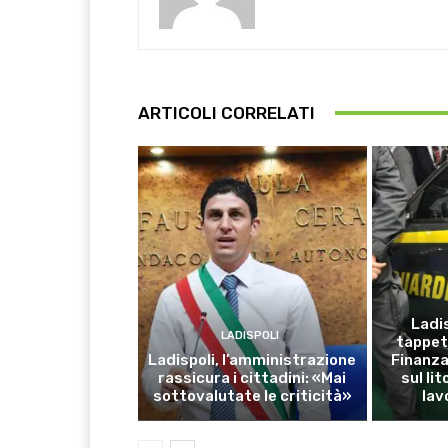
ARTICOLI CORRELATI
Ladis
LADISPOLI
tappet
Ladispoli, l’amministrazione
Finanza:
rassicura i cittadini: «Mai
sul li
sottovalutate le criticità»
lav