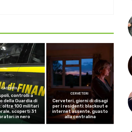
LADISPOLI
CERVETERI
poli, controlli a
o della Guardia di
Cerveteri, giorni di disagi
 oltre 100 militari
per i residenti: blackout e
torale, scoperti 31
internet assente, guasto
oratori in nero
alla centralina