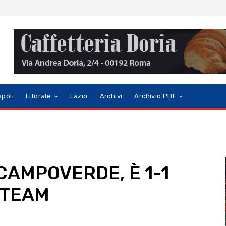
spoli
Litorale
Lazio
Archivi
Archivio PDF
 CAMPOVERDE, È 1-1
 TEAM