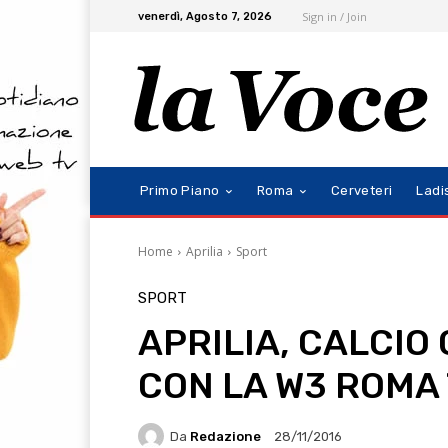
Sign in / Join
venerdì, Agosto 7, 2026
Primo Piano
Roma
Cerveteri
Ladi
Home
Aprilia
Sport
SPORT
APRILIA, CALCIO
CON LA W3 ROMA
Da
Redazione
28/11/2016