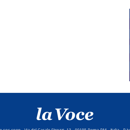
 soc coop - Via del Casale Strozzi, 13 - 00195 Roma RM - Italia - P.