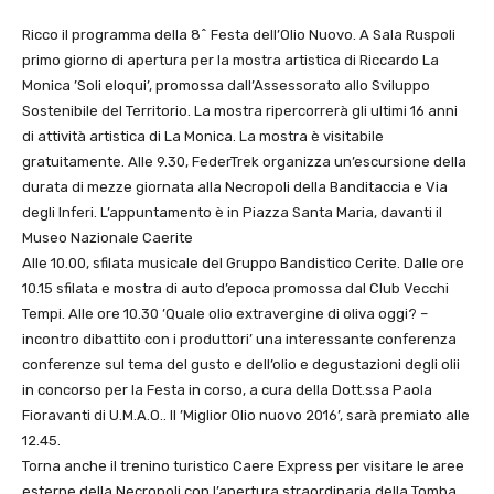
Ricco il programma della 8^ Festa dell’Olio Nuovo. A Sala Ruspoli
primo giorno di apertura per la mostra artistica di Riccardo La
Monica ’Soli eloqui’, promossa dall’Assessorato allo Sviluppo
Sostenibile del Territorio. La mostra ripercorrerà gli ultimi 16 anni
di attività artistica di La Monica. La mostra è visitabile
gratuitamente. Alle 9.30, FederTrek organizza un’escursione della
durata di mezze giornata alla Necropoli della Banditaccia e Via
degli Inferi. L’appuntamento è in Piazza Santa Maria, davanti il
Museo Nazionale Caerite
Alle 10.00, sfilata musicale del Gruppo Bandistico Cerite. Dalle ore
10.15 sfilata e mostra di auto d’epoca promossa dal Club Vecchi
Tempi. Alle ore 10.30 ’Quale olio extravergine di oliva oggi? –
incontro dibattito con i produttori’ una interessante conferenza
conferenze sul tema del gusto e dell’olio e degustazioni degli olii
in concorso per la Festa in corso, a cura della Dott.ssa Paola
Fioravanti di U.M.A.O.. Il ’Miglior Olio nuovo 2016’, sarà premiato alle
12.45.
Torna anche il trenino turistico Caere Express per visitare le aree
esterne della Necropoli con l’apertura straordinaria della Tomba