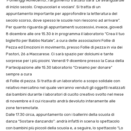
’Pomeriggi Novecento’, l’argomento trattato sarà ’Le avanguardie
di inizio secolo. Crepuscolari e vociani’. Si tratta di un
appuntamento importante per approfondire la letteratura del
secolo scorso, dove spesso le scuole non riescono ad arrivare”.
Per quanto riguarda gli appuntamenti successivi, invece, giovedì
8 dicembre alle ore 15.30 è in programma il laboratorio “Crea il tuo
biglietto per Babbo Natale”, a cura delle associazioni Follie di
Pezza ed Emozioni in movimento, presso Follie di pezza in via dei
Pastori, 26 a Maccarese. Ci sarà spazio per dolciumi e tante
sorprese per i più piccini. Venerdì 9 dicembre presso la Casa della
Partecipazione alle 15.30 laboratorio “Creiamo per donare”
sempre a cura
di Follie di pezza. Si tratta di un laboratorio a scopo solidale con
relativo mercatino nel quale verranno venduti gli oggetti realizzati
dai bambini durante i laboratori di cucito creativo svolto nel mese
di novembre e il cui ricavato andrà devoluto interamente alle
zone terremotate.
Dalle 17.30 circa, appuntamento con i ballerini della scuola di
danza “Sostare danzando”: andrà infatti in scena lo spettacolo
con bambini più piccoli della scuola e, a seguire, lo spettacolo “Lo