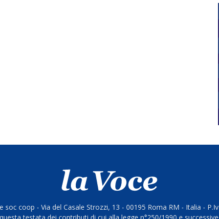
 soc coop - Via del Casale Strozzi, 13 - 00195 Roma RM - Italia - P.
questa testata dei contributi di cui alla legge n°250/1990 e successive