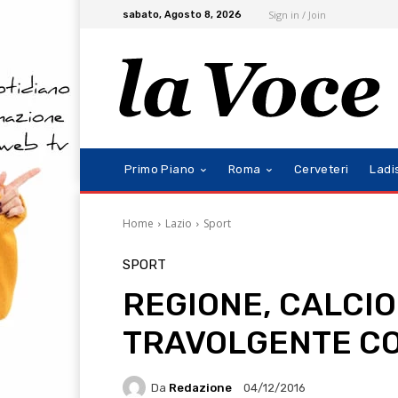
Sign in / Join
sabato, Agosto 8, 2026
Primo Piano
Roma
Cerveteri
Ladi
Home
Lazio
Sport
SPORT
REGIONE, CALCIO 
TRAVOLGENTE C
Da
Redazione
04/12/2016