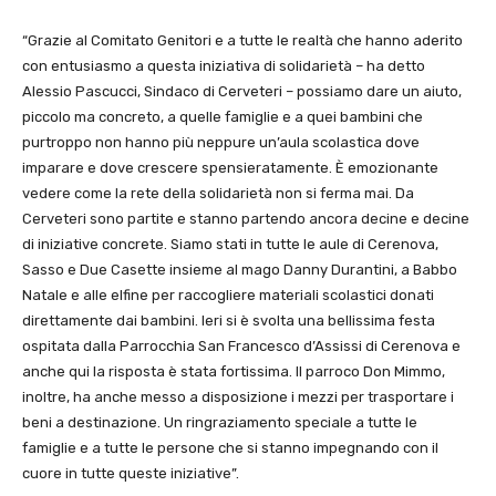
“Grazie al Comitato Genitori e a tutte le realtà che hanno aderito
con entusiasmo a questa iniziativa di solidarietà – ha detto
Alessio Pascucci, Sindaco di Cerveteri – possiamo dare un aiuto,
piccolo ma concreto, a quelle famiglie e a quei bambini che
purtroppo non hanno più neppure un’aula scolastica dove
imparare e dove crescere spensieratamente. È emozionante
vedere come la rete della solidarietà non si ferma mai. Da
Cerveteri sono partite e stanno partendo ancora decine e decine
di iniziative concrete. Siamo stati in tutte le aule di Cerenova,
Sasso e Due Casette insieme al mago Danny Durantini, a Babbo
Natale e alle elfine per raccogliere materiali scolastici donati
direttamente dai bambini. Ieri si è svolta una bellissima festa
ospitata dalla Parrocchia San Francesco d’Assissi di Cerenova e
anche qui la risposta è stata fortissima. Il parroco Don Mimmo,
inoltre, ha anche messo a disposizione i mezzi per trasportare i
beni a destinazione. Un ringraziamento speciale a tutte le
famiglie e a tutte le persone che si stanno impegnando con il
cuore in tutte queste iniziative”.