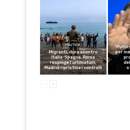
POLITICA
“Putin 
Migranti, duro scontro
per me
Italia-Spagna. Roma
pro
respinge l’ultimatum,
del
Madrid ripristina i controlli
s