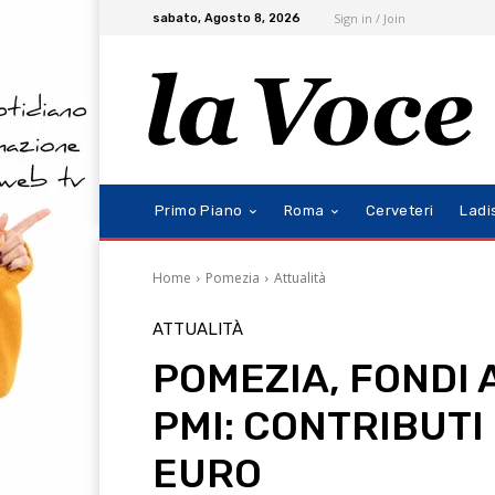
Sign in / Join
sabato, Agosto 8, 2026
Primo Piano
Roma
Cerveteri
Ladi
Home
Pomezia
Attualità
ATTUALITÀ
POMEZIA, FONDI 
PMI: CONTRIBUTI 
EURO