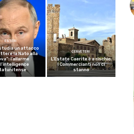
ESTERI
studia un attacco
CERVETERI
ttere la Nato alla
va”: l’allarme
L’Estate Caerite è a rischio.
l’intelligence
I Commercianti non ci
tatunitense
stanno