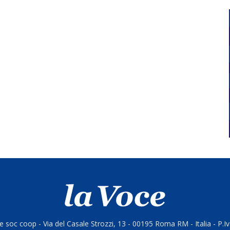
 soc coop - Via del Casale Strozzi, 13 - 00195 Roma RM - Italia - P.