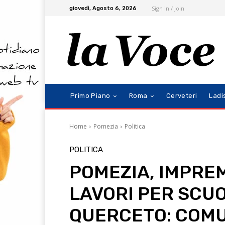
Sign in / Join
giovedì, Agosto 6, 2026
Primo Piano
Roma
Cerveteri
Ladi
Home
Pomezia
Politica
POLITICA
POMEZIA, IMPREME
LAVORI PER SCUO
QUERCETO: COMU