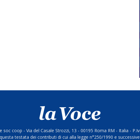
 soc coop - Via del Casale Strozzi, 13 - 00195 Roma RM - Italia - P.
questa testata dei contributi di cui alla legge n°250/1990 e successive