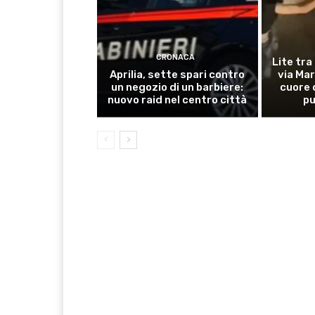
CRONACA
Lite tra
Aprilia, sette spari contro
via Mar
un negozio di un barbiere:
cuore 
nuovo raid nel centro città
pu