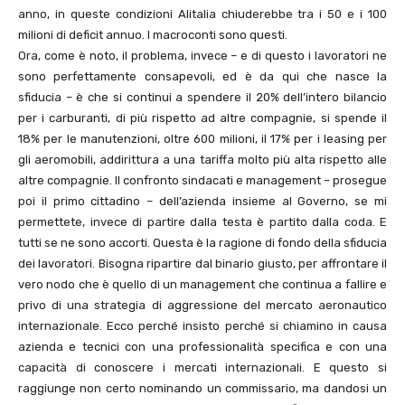
anno, in queste condizioni Alitalia chiuderebbe tra i 50 e i 100
milioni di deficit annuo. I macroconti sono questi.
Ora, come è noto, il problema, invece – e di questo i lavoratori ne
sono perfettamente consapevoli, ed è da qui che nasce la
sfiducia – è che si continui a spendere il 20% dell’intero bilancio
per i carburanti, di più rispetto ad altre compagnie, si spende il
18% per le manutenzioni, oltre 600 milioni, il 17% per i leasing per
gli aeromobili, addirittura a una tariffa molto più alta rispetto alle
altre compagnie. Il confronto sindacati e management – prosegue
poi il primo cittadino – dell’azienda insieme al Governo, se mi
permettete, invece di partire dalla testa è partito dalla coda. E
tutti se ne sono accorti. Questa è la ragione di fondo della sfiducia
dei lavoratori. Bisogna ripartire dal binario giusto, per affrontare il
vero nodo che è quello di un management che continua a fallire e
privo di una strategia di aggressione del mercato aeronautico
internazionale. Ecco perché insisto perché si chiamino in causa
azienda e tecnici con una professionalità specifica e con una
capacità di conoscere i mercati internazionali. E questo si
raggiunge non certo nominando un commissario, ma dandosi un