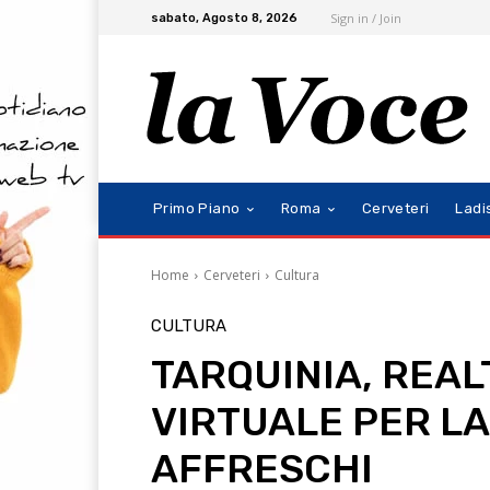
Sign in / Join
sabato, Agosto 8, 2026
Primo Piano
Roma
Cerveteri
Ladi
Home
Cerveteri
Cultura
CULTURA
TARQUINIA, REAL
VIRTUALE PER LA
AFFRESCHI