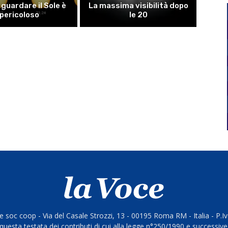
guardare il Sole è
La massima visibilità dopo
pericoloso
le 20
 soc coop - Via del Casale Strozzi, 13 - 00195 Roma RM - Italia - P.
questa testata dei contributi di cui alla legge n°250/1990 e successive