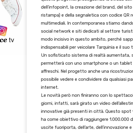
dell’infopoint, la creazione del brand, del sito
ristampa) e della segnaletica con codice QR
multimediali. In contemporanea stiamo dando 
social network e siti dedicati al settore turis
modo incisivo in questo ambito, perché sap
indispensabili per veicolare Tarquinia e il suo 
Un sofisticato sistema di realtà aumentata, 
permetterà con uno smartphone o un tablet di 
affreschi. Nel progetto anche una ricostruzione
possibile vedere e condividere da qualsiasi 
internet.
Le novità però non finiranno con lo spettacolo
giorni, infatti, sarà girato un video dell’alles
innovative già presenti in città. Questo spo
ha come obiettivo di raggiungere 1.000.000 di c
uscite fuoriporta, dell’arte, dell’innovazione