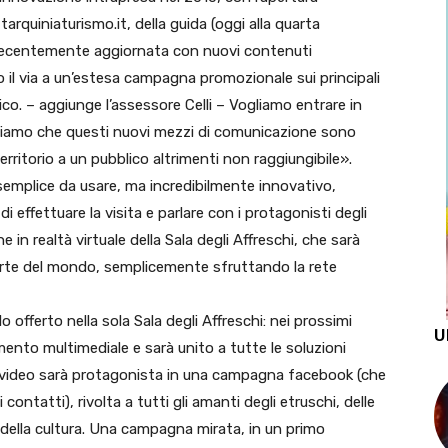
 tarquiniaturismo.it, della guida (oggi alla quarta
 recentemente aggiornata con nuovi contenuti
il via a un’estesa campagna promozionale sui principali
tico. – aggiunge l’assessore Celli – Vogliamo entrare in
piamo che questi nuovi mezzi di comunicazione sono
territorio a un pubblico altrimenti non raggiungibile».
semplice da usare, ma incredibilmente innovativo,
effettuare la visita e parlare con i protagonisti degli
 in realtà virtuale della Sala degli Affreschi, che sarà
parte del mondo, semplicemente sfruttando la rete
 offerto nella sola Sala degli Affreschi: nei prossimi
U
timento multimediale e sarà unito a tutte le soluzioni
t video sarà protagonista in una campagna facebook (che
ontatti), rivolta a tutti gli amanti degli etruschi, delle
 e della cultura. Una campagna mirata, in un primo