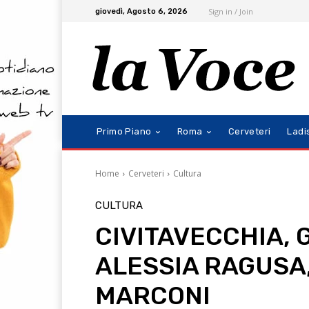
Sign in / Join
giovedì, Agosto 6, 2026
Primo Piano
Roma
Cerveteri
Ladi
Home
Cerveteri
Cultura
CULTURA
CIVITAVECCHIA, 
ALESSIA RAGUSA
MARCONI