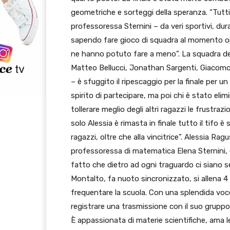
geometriche e sorteggi della speranza. “Tutti 
professoressa Sternini – da veri sportivi, du
sapendo fare gioco di squadra al momento o
ne hanno potuto fare a meno”. La squadra del
Matteo Bellucci, Jonathan Sargenti, Giacomo
– è sfuggito il ripescaggio per la finale per u
spirito di partecipare, ma poi chi è stato elimi
tollerare meglio degli altri ragazzi le frustra
solo Alessia è rimasta in finale tutto il tifo è 
ragazzi, oltre che alla vincitrice”. Alessia R
professoressa di matematica Elena Sternini, è
fatto che dietro ad ogni traguardo ci siano se
Montalto, fa nuoto sincronizzato, si allena 4
frequentare la scuola. Con una splendida voce
registrare una trasmissione con il suo gruppo
È appassionata di materie scientifiche, ama leg