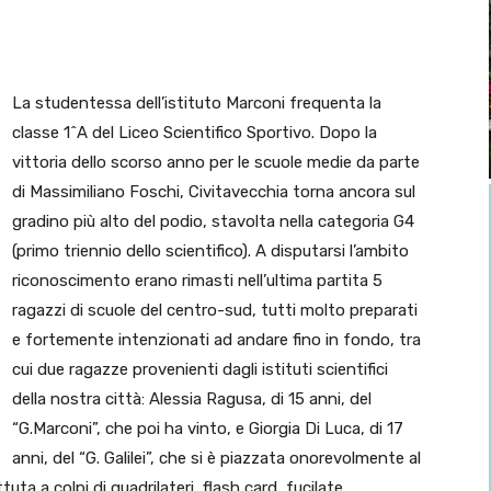
La studentessa dell’istituto Marconi frequenta la
classe 1^A del Liceo Scientifico Sportivo. Dopo la
vittoria dello scorso anno per le scuole medie da parte
di Massimiliano Foschi, Civitavecchia torna ancora sul
gradino più alto del podio, stavolta nella categoria G4
(primo triennio dello scientifico). A disputarsi l’ambito
riconoscimento erano rimasti nell’ultima partita 5
ragazzi di scuole del centro-sud, tutti molto preparati
e fortemente intenzionati ad andare fino in fondo, tra
cui due ragazze provenienti dagli istituti scientifici
della nostra città: Alessia Ragusa, di 15 anni, del
“G.Marconi”, che poi ha vinto, e Giorgia Di Luca, di 17
anni, del “G. Galilei”, che si è piazzata onorevolmente al
ta a colpi di quadrilateri, flash card, fucilate