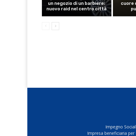
un negozio di un barbiere:
cuore 
nuovo raid nel centro città
pu
Impegno Sociale
Impresa beneficiaria per 