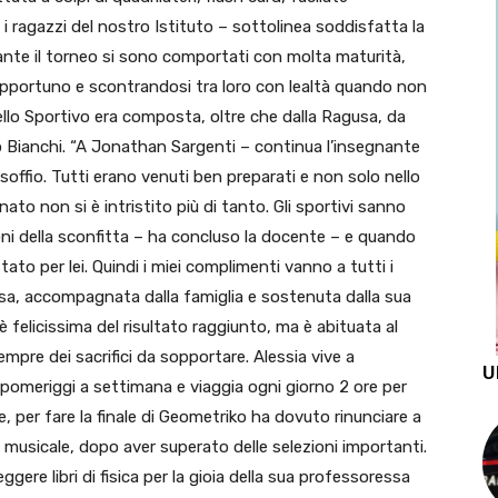
i ragazzi del nostro Istituto – sottolinea soddisfatta la
rante il torneo si sono comportati con molta maturità,
pportuno e scontrandosi tra loro con lealtà quando non
lo Sportivo era composta, oltre che dalla Ragusa, da
 Bianchi. “A Jonathan Sargenti – continua l’insegnante
n soffio. Tutti erano venuti ben preparati e non solo nello
nato non si è intristito più di tanto. Gli sportivi sanno
zioni della sconfitta – ha concluso la docente – e quando
stato per lei. Quindi i miei complimenti vanno a tutti i
agusa, accompagnata dalla famiglia e sostenuta dalla sua
 felicissima del risultato raggiunto, ma è abituata al
mpre dei sacrifici da sopportare. Alessia vive a
U
 pomeriggi a settimana e viaggia ogni giorno 2 ore per
, per fare la finale di Geometriko ha dovuto rinunciare a
 musicale, dopo aver superato delle selezioni importanti.
gere libri di fisica per la gioia della sua professoressa