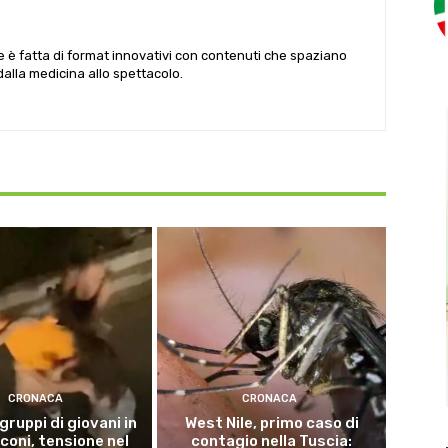
le è fatta di format innovativi con contenuti che spaziano
 dalla medicina allo spettacolo.
CRONACA
CRONACA
 gruppi di giovani in
West Nile, primo caso di
coni, tensione nel
contagio nella Tuscia: