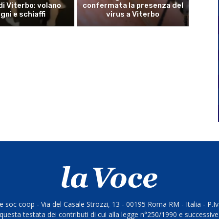
di Viterbo: volano
confermata la presenza del
gni e schiaffi
virus a Viterbo
 soc coop - Via del Casale Strozzi, 13 - 00195 Roma RM - Italia - P.
questa testata dei contributi di cui alla legge n°250/1990 e successive