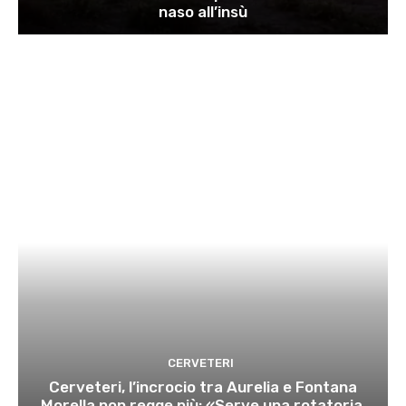
naso all’insù
CERVETERI
Cerveteri, l’incrocio tra Aurelia e Fontana
Morella non regge più: «Serve una rotatoria,