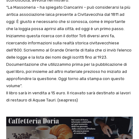
sconosciuta, avvolta nel mistero.
“La Massoneria – ha spiegato Ciancarini – può considerarsi la più
antica associazione laica presente a Civitavecchia dal 1811 ad
oggi. È giusto e necessario che si conosca, come è importante
che la loggia possa aprirsi alla città; ed oggi è un primo passo.
Iniziammo questa ricerca con il dottor Toti diversi anni fa,
ricercando informazioni sulla realtà storica civitavecchiese
dell’800. Scrivemmo al Grande Oriente di Italia che ci inviò l’elenco
delle logge e la lista dei nomi degli iscritti fino al 1923.
Documentazione che utilizzammo prima per la pubblicazione di
quel libro, poi insieme ad altro materiale prezioso ho iniziato ad
approfondire la questione. Oggi torno alla stampa con questo
volume”.
Il libro sarà in vendita a 15 euro. Il ricavato sarà destinato ai lavori
di restauro di Aquae Tauri. (seapress)