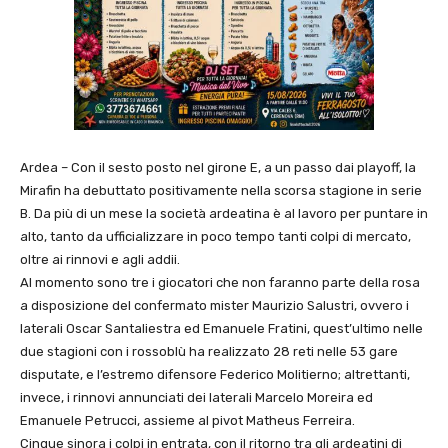
Ardea – Con il sesto posto nel girone E, a un passo dai playoff, la
Mirafin ha debuttato positivamente nella scorsa stagione in serie
B. Da più di un mese la società ardeatina è al lavoro per puntare in
alto, tanto da ufficializzare in poco tempo tanti colpi di mercato,
oltre ai rinnovi e agli addii.
Al momento sono tre i giocatori che non faranno parte della rosa
a disposizione del confermato mister Maurizio Salustri, ovvero i
laterali Oscar Santaliestra ed Emanuele Fratini, quest’ultimo nelle
due stagioni con i rossoblù ha realizzato 28 reti nelle 53 gare
disputate, e l’estremo difensore Federico Molitierno; altrettanti,
invece, i rinnovi annunciati dei laterali Marcelo Moreira ed
Emanuele Petrucci, assieme al pivot Matheus Ferreira.
Cinque sinora i colpi in entrata, con il ritorno tra gli ardeatini di