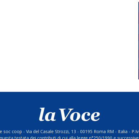
 soc coop - Via del Casale Strozzi, 13 - 00195 Roma RM - Italia - P.
questa testata dei contributi di cui alla legge n°250/1990 e successive