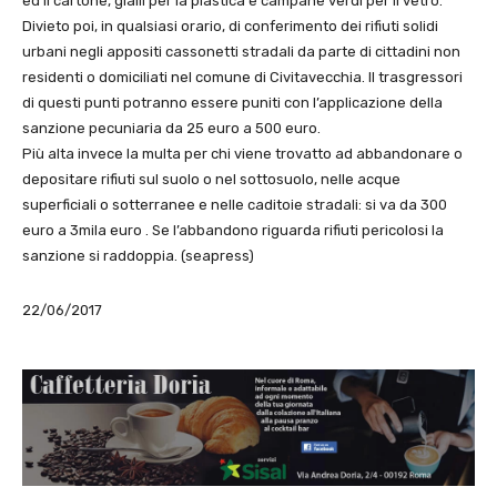
ed il cartone, gialli per la plastica e campane verdi per il vetro.
Divieto poi, in qualsiasi orario, di conferimento dei rifiuti solidi
urbani negli appositi cassonetti stradali da parte di cittadini non
residenti o domiciliati nel comune di Civitavecchia. II trasgressori
di questi punti potranno essere puniti con l’applicazione della
sanzione pecuniaria da 25 euro a 500 euro.
Più alta invece la multa per chi viene trovatto ad abbandonare o
depositare rifiuti sul suolo o nel sottosuolo, nelle acque
superficiali o sotterranee e nelle caditoie stradali: si va da 300
euro a 3mila euro . Se l’abbandono riguarda rifiuti pericolosi la
sanzione si raddoppia. (seapress)
22/06/2017