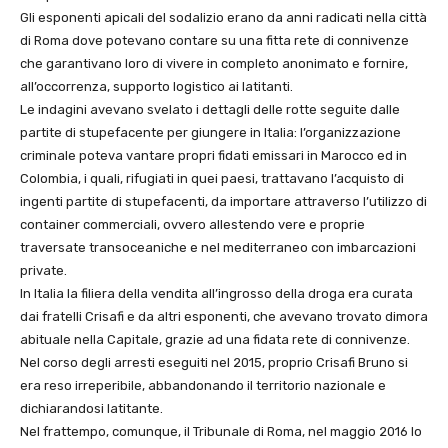
Gli esponenti apicali del sodalizio erano da anni radicati nella città
di Roma dove potevano contare su una fitta rete di connivenze
che garantivano loro di vivere in completo anonimato e fornire,
all’occorrenza, supporto logistico ai latitanti.
Le indagini avevano svelato i dettagli delle rotte seguite dalle
partite di stupefacente per giungere in Italia: l’organizzazione
criminale poteva vantare propri fidati emissari in Marocco ed in
Colombia, i quali, rifugiati in quei paesi, trattavano l’acquisto di
ingenti partite di stupefacenti, da importare attraverso l’utilizzo di
container commerciali, ovvero allestendo vere e proprie
traversate transoceaniche e nel mediterraneo con imbarcazioni
private.
In Italia la filiera della vendita all’ingrosso della droga era curata
dai fratelli Crisafi e da altri esponenti, che avevano trovato dimora
abituale nella Capitale, grazie ad una fidata rete di connivenze.
Nel corso degli arresti eseguiti nel 2015, proprio Crisafi Bruno si
era reso irreperibile, abbandonando il territorio nazionale e
dichiarandosi latitante.
Nel frattempo, comunque, il Tribunale di Roma, nel maggio 2016 lo