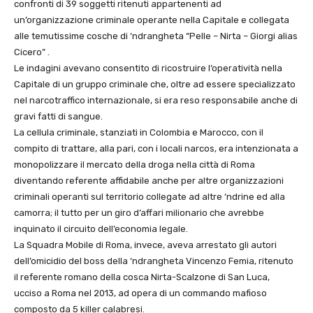
confronti di 39 soggetti ritenuti appartenenti ad
un’organizzazione criminale operante nella Capitale e collegata
alle temutissime cosche di ‘ndrangheta “Pelle – Nirta – Giorgi alias
Cicero” .
Le indagini avevano consentito di ricostruire l’operatività nella
Capitale di un gruppo criminale che, oltre ad essere specializzato
nel narcotraffico internazionale, si era reso responsabile anche di
gravi fatti di sangue.
La cellula criminale, stanziati in Colombia e Marocco, con il
compito di trattare, alla pari, con i locali narcos, era intenzionata a
monopolizzare il mercato della droga nella città di Roma
diventando referente affidabile anche per altre organizzazioni
criminali operanti sul territorio collegate ad altre ‘ndrine ed alla
camorra; il tutto per un giro d’affari milionario che avrebbe
inquinato il circuito dell’economia legale.
La Squadra Mobile di Roma, invece, aveva arrestato gli autori
dell’omicidio del boss della ‘ndrangheta Vincenzo Femia, ritenuto
il referente romano della cosca Nirta-Scalzone di San Luca,
ucciso a Roma nel 2013, ad opera di un commando mafioso
composto da 5 killer calabresi.