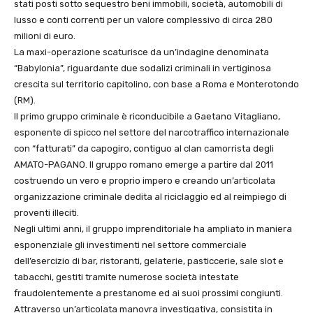
stati posti sotto sequestro beni immobili, società, automobili di
lusso e conti correnti per un valore complessivo di circa 280
milioni di euro.
La maxi-operazione scaturisce da un’indagine denominata
“Babylonia”, riguardante due sodalizi criminali in vertiginosa
crescita sul territorio capitolino, con base a Roma e Monterotondo
(RM).
Il primo gruppo criminale è riconducibile a Gaetano Vitagliano,
esponente di spicco nel settore del narcotraffico internazionale
con “fatturati” da capogiro, contiguo al clan camorrista degli
AMATO-PAGANO. Il gruppo romano emerge a partire dal 2011
costruendo un vero e proprio impero e creando un’articolata
organizzazione criminale dedita al riciclaggio ed al reimpiego di
proventi illeciti.
Negli ultimi anni, il gruppo imprenditoriale ha ampliato in maniera
esponenziale gli investimenti nel settore commerciale
dell’esercizio di bar, ristoranti, gelaterie, pasticcerie, sale slot e
tabacchi, gestiti tramite numerose società intestate
fraudolentemente a prestanome ed ai suoi prossimi congiunti.
Attraverso un’articolata manovra investigativa, consistita in