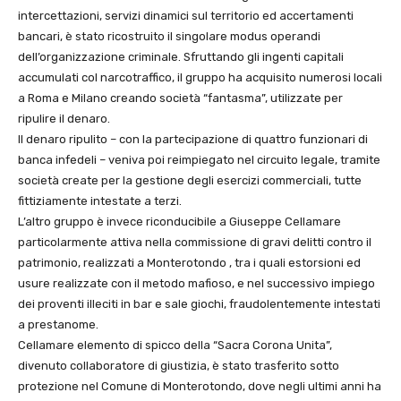
intercettazioni, servizi dinamici sul territorio ed accertamenti
bancari, è stato ricostruito il singolare modus operandi
dell’organizzazione criminale. Sfruttando gli ingenti capitali
accumulati col narcotraffico, il gruppo ha acquisito numerosi locali
a Roma e Milano creando società “fantasma”, utilizzate per
ripulire il denaro.
Il denaro ripulito – con la partecipazione di quattro funzionari di
banca infedeli – veniva poi reimpiegato nel circuito legale, tramite
società create per la gestione degli esercizi commerciali, tutte
fittiziamente intestate a terzi.
L’altro gruppo è invece riconducibile a Giuseppe Cellamare
particolarmente attiva nella commissione di gravi delitti contro il
patrimonio, realizzati a Monterotondo , tra i quali estorsioni ed
usure realizzate con il metodo mafioso, e nel successivo impiego
dei proventi illeciti in bar e sale giochi, fraudolentemente intestati
a prestanome.
Cellamare elemento di spicco della “Sacra Corona Unita”,
divenuto collaboratore di giustizia, è stato trasferito sotto
protezione nel Comune di Monterotondo, dove negli ultimi anni ha