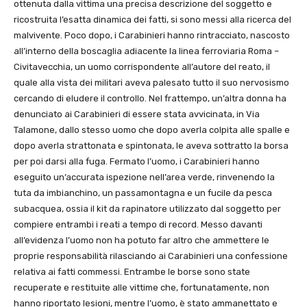
ottenuta dalla vittima una precisa descrizione del soggetto e
ricostruita l’esatta dinamica dei fatti, si sono messi alla ricerca del
malvivente. Poco dopo, i Carabinieri hanno rintracciato, nascosto
all’interno della boscaglia adiacente la linea ferroviaria Roma –
Civitavecchia, un uomo corrispondente all’autore del reato, il
quale alla vista dei militari aveva palesato tutto il suo nervosismo
cercando di eludere il controllo. Nel frattempo, un’altra donna ha
denunciato ai Carabinieri di essere stata avvicinata, in Via
Talamone, dallo stesso uomo che dopo averla colpita alle spalle e
dopo averla strattonata e spintonata, le aveva sottratto la borsa
per poi darsi alla fuga. Fermato l’uomo, i Carabinieri hanno
eseguito un’accurata ispezione nell’area verde, rinvenendo la
tuta da imbianchino, un passamontagna e un fucile da pesca
subacquea, ossia il kit da rapinatore utilizzato dal soggetto per
compiere entrambi i reati a tempo di record. Messo davanti
all’evidenza l’uomo non ha potuto far altro che ammettere le
proprie responsabilità rilasciando ai Carabinieri una confessione
relativa ai fatti commessi. Entrambe le borse sono state
recuperate e restituite alle vittime che, fortunatamente, non
hanno riportato lesioni, mentre l’uomo, è stato ammanettato e