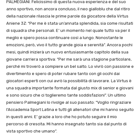
PALMEGIANI. Felicissimo di questa nuova esperienza e del suo
anno sportivo, non ancora concluso, il neo gialloblu che dal ritiro
della nazionale rilascia le prime parole da giocatore della Virtus
Aniene 3Z: “Per me è stata un’annata splendida, sia come risultati
di squadra che personali. E’ un momento nel quale tutto va per il
meglio e spero possa continuare così a lungo. Nonostante le
emozioni, però, vivo il tutto grande gioia e serenità”. Ancora pochi
mesi, quindi inizierà un nuovo entusiasmante capitolo della sua
giovane carriera sportiva: “Per me sarà una stagione particolare,
perché mi troverò a compiere un bel salto. Lo vivrò con passione e
divertimento e spero di poter rubare tanto con gli occhi dai
giocatori esperti con cui avrò la possibilità di lavorare. La Virtus è
una squadra importante formata dal giusto mix di senior e giovani
e sono sicuro che ci toglieremo tante soddisfazioni”. Un ultimo
pensiero Palmegiani lo rivolge al suo passato: “Voglio ringraziare
l’Accademia Sport Latina e tutti gli allenatori che mi hanno seguito
in questi anni. E’ grazie a loro che ho potuto seguire il mio
percorso di crescita. Mi hanno insegnato tanto sia dal punto di
vista sportivo che umano”.