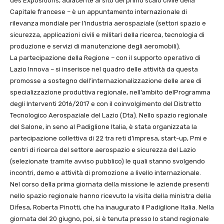
des Expositions, adiacente al sito del primo scalo civile della
Capitale francese – è un appuntamento internazionale di
rilevanza mondiale per l’industria aerospaziale (settori spazio e
sicurezza, applicazioni civili e militari della ricerca, tecnologia di
produzione e servizi di manutenzione degli aeromobili).
La partecipazione della Regione – con il supporto operativo di
Lazio Innova – si inserisce nel quadro delle attività da questa
promosse a sostegno dell’internazionalizzazione delle aree di
specializzazione produttiva regionale, nell’ambito delProgramma
degli Interventi 2016/2017 e con il coinvolgimento del Distretto
Tecnologico Aerospaziale del Lazio (Dta). Nello spazio regionale
del Salone, in seno al Padiglione Italia, è stata organizzata la
partecipazione collettiva di 22 tra reti d’impresa, start-up, Pmi e
centri di ricerca del settore aerospazio e sicurezza del Lazio
(selezionate tramite avviso pubblico) le quali stanno svolgendo
incontri, demo e attività di promozione a livello internazionale.
Nel corso della prima giornata della missione le aziende presenti
nello spazio regionale hanno ricevuto la visita della ministra della
Difesa, Roberta Pinotti, che ha inaugurato il Padiglione Italia. Nella
giornata del 20 giugno, poi, si è tenuta presso lo stand regionale