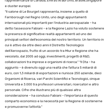
rappresentanze di Canada, Emirati Arabi Uniti, Brasile,Singapore
e cluster europei.
“Il salone di Le Bourget rappresenta, insieme a quello di
Farnborough nel Regno Unito, uno degli appuntamenti
internazionali più importanti per l’industria aerospaziale – ha
detto l’assessore Fabiani – e la Regione Lazio ha voluto sostenere
la presenza di significative realtà appartenenti ad uno dei
principali settori dell’economia del nostro territorio. Un territorio in
cui è attivo da oltre dieci anni il Distretto Tecnologico
dell’Aerospazio, frutto di un accordo tra Miur e Regione che ha
veicolato, dal 2005 ad oggi, investimenti, progetti di R&D,
collaborazioni tra imprese e organismi di ricerca.” “Il Dta – ha
aggiunto – è divenuto oggi una realtà che fattura 5 miliardi di
euro, con 1,3 miliardi di esportazioni e riunisce 250 aziende, dieci
Organismi di Ricerca, vari Parchi Scientifici e Tecnologici, cinque
Università e 3.000 tra professori universitari, ricercatori e altro
personale. Cifre che illustrano più di qualsiasi altra
considerazione – ha concluso Fabiani – l’importanza di questo
comparto economico e la necessità per la Regione di sostenerne
e promuoverne l’attività.”