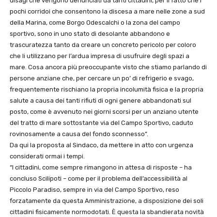
disagi che vengono denunciati da tanti cittadini, per il fatto che i
pochi corridoi che consentono la discesa a mare nelle zone a sud
della Marina, come Borgo Odescalchi o la zona del campo
sportivo, sono in uno stato di desolante abbandono e
trascuratezza tanto da creare un concreto pericolo per coloro
che li utilizzano per l’ardua impresa di usufruire degli spazi a
mare. Cosa ancora più preoccupante visto che stiamo parlando di
persone anziane che, per cercare un po’ di refrigerio e svago,
frequentemente rischiano la propria incolumità fisica e la propria
salute a causa dei tanti rifiuti di ogni genere abbandonati sul
posto, come è avvenuto nei giorni scorsi per un anziano utente
del tratto di mare sottostante via del Campo Sportivo, caduto
rovinosamente a causa del fondo sconnesso”.
Da qui la proposta al Sindaco, da mettere in atto con urgenza
considerati ormai i tempi.
“I cittadini, come sempre rimangono in attesa di risposte – ha
concluso Scilipoti – come per il problema dell’accessibilità al
Piccolo Paradiso, sempre in via del Campo Sportivo, reso
forzatamente da questa Amministrazione, a disposizione dei soli
cittadini fisicamente normodotati. È questa la sbandierata novità