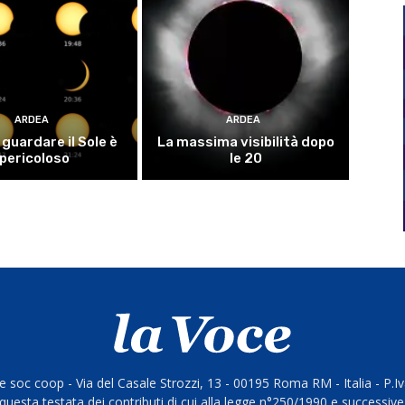
ARDEA
ARDEA
guardare il Sole è
La massima visibilità dopo
pericoloso
le 20
 soc coop - Via del Casale Strozzi, 13 - 00195 Roma RM - Italia - P.
questa testata dei contributi di cui alla legge n°250/1990 e successive