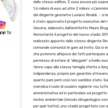
dello stesso edificio. E cosa ancora più sorpren
1,6 milioni di euro ad oltre 2 milioni. «L’amm
del dirigente geometra Luciano Rinaldi, – si l
è stato approvato il progetto esecutivo del
Vaccina, elaborato dall’architetto Mauro Bru
Nonostante il progetto del nuovo stadio 2014 d
realizzato appunto dallo stesso dirigente Rina
comunale comunicò le gare ad invito. Qui si en
che poterono all’epoca dei fatti partecipare al
permesso di evitare di “allargarle” a livello eu
fanno capo alla stessa famiglia riferita a Se
indipendenza, proprio per garantire attravers
quanto pare però così non sarebbe stato. Sul
rivendica il ruolo di oculato vigilante «su tu
amministrativa ed in particolare sul progetto
rischio ambientale (vincolo idrogeologico c
per quel tratto), uno stadio progettato con ev