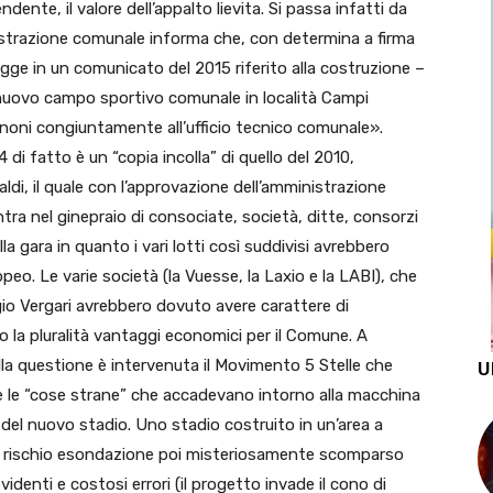
dente, il valore dell’appalto lievita. Si passa infatti da
inistrazione comunale informa che, con determina a firma
egge in un comunicato del 2015 riferito alla costruzione –
 nuovo campo sportivo comunale in località Campi
gnoni congiuntamente all’ufficio tecnico comunale».
i fatto è un “copia incolla” di quello del 2010,
ldi, il quale con l’approvazione dell’amministrazione
tra nel ginepraio di consociate, società, ditte, consorzi
la gara in quanto i vari lotti così suddivisi avrebbero
ropeo. Le varie società (la Vuesse, la Laxio e la LABI), che
rgio Vergari avrebbero dovuto avere carattere di
o la pluralità vantaggi economici per il Comune. A
la questione è intervenuta il Movimento 5 Stelle che
U
tte le “cose strane” che accadevano intorno alla macchina
 del nuovo stadio. Uno stadio costruito in un’area a
on rischio esondazione poi misteriosamente scomparso
identi e costosi errori (il progetto invade il cono di