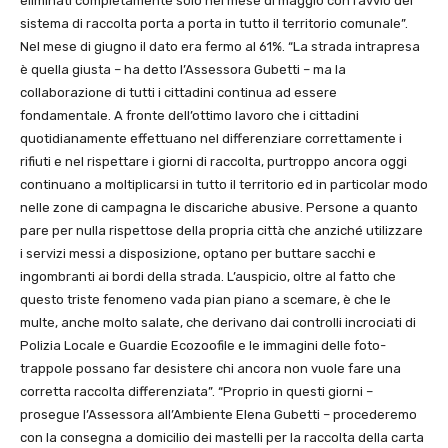
eliminati completamente solo nel mese di maggio con l’avvio del
sistema di raccolta porta a porta in tutto il territorio comunale”.
Nel mese di giugno il dato era fermo al 61%. “La strada intrapresa
è quella giusta – ha detto l’Assessora Gubetti – ma la
collaborazione di tutti i cittadini continua ad essere
fondamentale. A fronte dell’ottimo lavoro che i cittadini
quotidianamente effettuano nel differenziare correttamente i
rifiuti e nel rispettare i giorni di raccolta, purtroppo ancora oggi
continuano a moltiplicarsi in tutto il territorio ed in particolar modo
nelle zone di campagna le discariche abusive. Persone a quanto
pare per nulla rispettose della propria città che anziché utilizzare
i servizi messi a disposizione, optano per buttare sacchi e
ingombranti ai bordi della strada. L’auspicio, oltre al fatto che
questo triste fenomeno vada pian piano a scemare, è che le
multe, anche molto salate, che derivano dai controlli incrociati di
Polizia Locale e Guardie Ecozoofile e le immagini delle foto-
trappole possano far desistere chi ancora non vuole fare una
corretta raccolta differenziata”. “Proprio in questi giorni –
prosegue l’Assessora all’Ambiente Elena Gubetti – procederemo
con la consegna a domicilio dei mastelli per la raccolta della carta