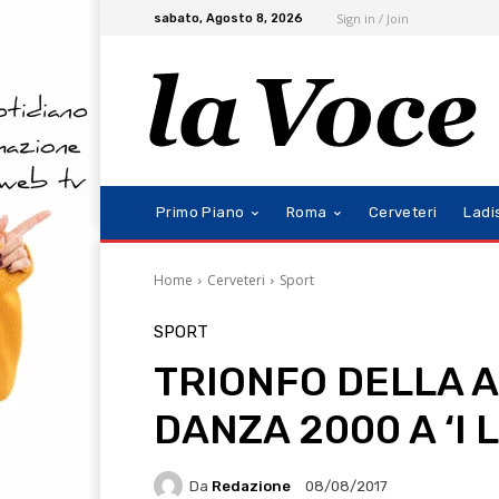
Sign in / Join
sabato, Agosto 8, 2026
Primo Piano
Roma
Cerveteri
Ladi
Home
Cerveteri
Sport
SPORT
TRIONFO DELLA 
DANZA 2000 A ‘I 
Da
Redazione
08/08/2017