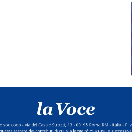
 soc coop - Via del Casale Strozzi, 13 - 00195 Roma RM - Italia - P.
questa testata dei contributi di cui alla legge n°250/1990 e successive