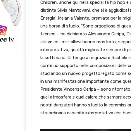
Children, anche qui nella specialità hip hop e
distinte Silvia Mantovani, che si è aggiudicata
Energia’, Melania Valente, premiata per la mig
una borsa di studio. “Sono orgogliosa di questi
tecnico – ha dichiarato Alessandra Ceripa, Di
allieve ed i miei allievi hanno mostrato, sep
interpretativa, qualità migliorate sempre di 
la settimana. Ci tengo a ringraziare Rachele e 
continuo supporto nelle composizioni delle cor
studiando un nuovo progetto legato come semp
in una manifestazione importante come questa
Presidente Vincenzo Ceripa – sono ritornato a
quell’atmosfera e quel calore che sempre acco
nostri danzatori hanno stupito la commission
straordinaria capacità interpretativa che ha