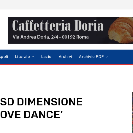
spoli
Litorale
Lazio
Archivi
Archivio PDF
ASD DIMENSIONE
LOVE DANCE’