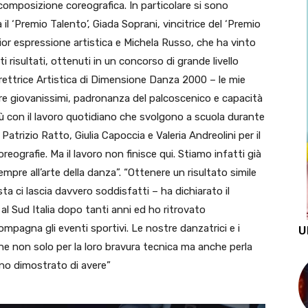
 composizione coreografica. In particolare si sono
 il ‘Premio Talento’, Giada Soprani, vincitrice del ‘Premio
lior espressione artistica e Michela Russo, che ha vinto
 risultati, ottenuti in un concorso di grande livello
rettrice Artistica di Dimensione Danza 2000 – le mie
pure giovanissimi, padronanza del palcoscenico e capacità
più con il lavoro quotidiano che svolgono a scuola durante
Patrizio Ratto, Giulia Capoccia e Valeria Andreolini per il
eografie. Ma il lavoro non finisce qui. Stiamo infatti già
re all’arte della danza”. “Ottenere un risultato simile
 ci lascia davvero soddisfatti – ha dichiarato il
l Sud Italia dopo tanti anni ed ho ritrovato
mpagna gli eventi sportivi. Le nostre danzatrici e i
U
e non solo per la loro bravura tecnica ma anche perla
nno dimostrato di avere”