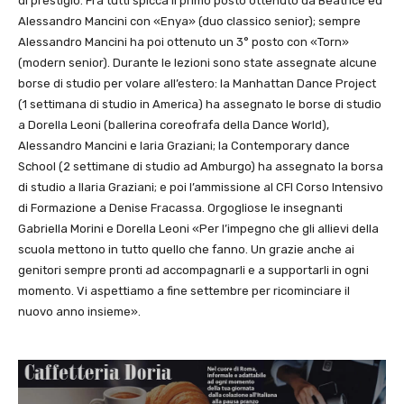
di prestigio. Fra tutti spicca il primo posto ottenuto da Beatrice ed
Alessandro Mancini con «Enya» (duo classico senior); sempre
Alessandro Mancini ha poi ottenuto un 3° posto con «Torn»
(modern senior). Durante le lezioni sono state assegnate alcune
borse di studio per volare all’estero: la Manhattan Dance Project
(1 settimana di studio in America) ha assegnato le borse di studio
a Dorella Leoni (ballerina coreofrafa della Dance World),
Alessandro Mancini e laria Graziani; la Contemporary dance
School (2 settimane di studio ad Amburgo) ha assegnato la borsa
di studio a Ilaria Graziani; e poi l’ammissione al CFI Corso Intensivo
di Formazione a Denise Fracassa. Orgogliose le insegnanti
Gabriella Morini e Dorella Leoni «Per l’impegno che gli allievi della
scuola mettono in tutto quello che fanno. Un grazie anche ai
genitori sempre pronti ad accompagnarli e a supportarli in ogni
momento. Vi aspettiamo a fine settembre per ricominciare il
nuovo anno insieme».