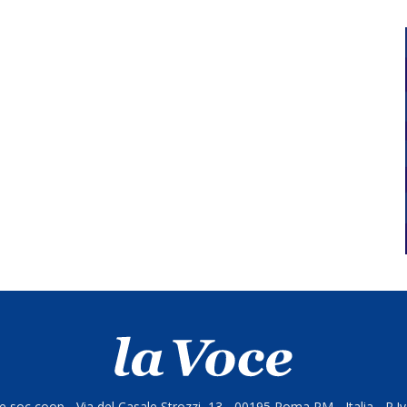
 soc coop - Via del Casale Strozzi, 13 - 00195 Roma RM - Italia - P.