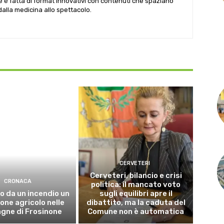
le è fatta di format innovativi con contenuti che spaziano
 dalla medicina allo spettacolo.
CERVETERI
Cerveteri, bilancio e crisi
CRONACA
politica: il mancato voto
o da un incendio un
sugli equilibri apre il
ne agricolo nelle
dibattito, ma la caduta del
gne di Frosinone
Comune non è automatica