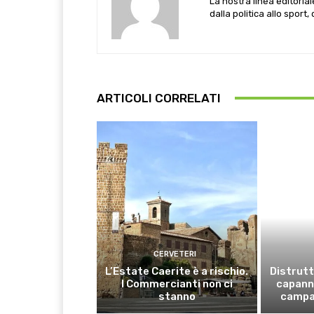
La nostra linea editoria
dalla politica allo sport,
ARTICOLI CORRELATI
CERVETERI
L’Estate Caerite è a rischio.
Distrutt
I Commercianti non ci
capanno
stanno
campa