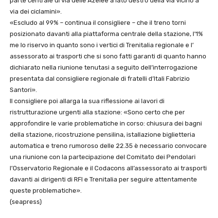
parte centrale di via delle Azelee a lato destro della via vicino a
via dei ciclamini».
«Escludo al 99% – continua il consigliere – che il treno torni
posizionato davanti alla piattaforma centrale della stazione, l’1%
me lo riservo in quanto sono i vertici di Trenitalia regionale e l’
assessorato ai trasporti che si sono fatti garanti di quanto hanno
dichiarato nella riunione tenutasi a seguito dell’interrogazione
presentata dal consigliere regionale di fratelli d’Itali Fabrizio
Santori».
Il consigliere poi allarga la sua riflessione ai lavori di
ristrutturazione urgenti alla stazione: «Sono certo che per
approfondire le varie problematiche in corso: chiusura dei bagni
della stazione, ricostruzione pensilina, istallazione biglietteria
automatica e treno rumoroso delle 22.35 è necessario convocare
una riunione con la partecipazione del Comitato dei Pendolari
l’Osservatorio Regionale e il Codacons all’assessorato ai trasporti
davanti ai dirigenti di RFI e Trenitalia per seguire attentamente
queste problematiche».
(seapress)