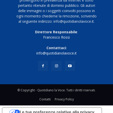
provengono in prevalenza da Internet e sono
pertanto ritenute di dominio pubblico. Gli autori
delle immagini o i soggetti coinvolti possono in
ogni momento chiederne la rimozione, scrivendo
al seguente indirizzo: info@quotidianolavoce.it.
Direttore Responsabile
:
Francesco Rossi
Contattaci
:
info@quotidianolavoce.it
© Copyright - Quotidiano la Voce. Tutti i diritti riservati.
Contatti
Privacy Policy
Le tue preferenze relative alla privacy