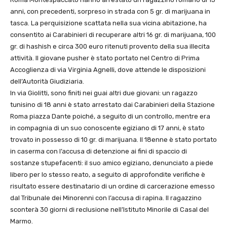
anni, con precedenti, sorpreso in strada con 5 gr. di marijuana in
tasca. La perquisizione scattata nella sua vicina abitazione, ha
consentito ai Carabinieri di recuperare altri 16 gr. di marijuana, 100
gr. di hashish e circa 300 euro ritenuti provento della sua illecita
attività. Il giovane pusher è stato portato nel Centro di Prima
Accoglienza di via Virginia Agnelli, dove attende le disposizioni
dell’Autorità Giudiziaria.
In via Giolitti, sono finiti nei guai altri due giovani: un ragazzo
tunisino di 18 anni è stato arrestato dai Carabinieri della Stazione
Roma piazza Dante poiché, a seguito di un controllo, mentre era
in compagnia di un suo conoscente egiziano di 17 anni, è stato
trovato in possesso di 10 gr. di marijuana. Il 18enne è stato portato
in caserma con l’accusa di detenzione ai fini di spaccio di
sostanze stupefacenti: il suo amico egiziano, denunciato a piede
libero per lo stesso reato, a seguito di approfondite verifiche è
risultato essere destinatario di un ordine di carcerazione emesso
dal Tribunale dei Minorenni con l’accusa di rapina. Il ragazzino
sconterà 30 giorni di reclusione nell’Istituto Minorile di Casal del
Marmo.