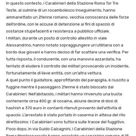
In questo contesto, i Carabinieri della Stazione Roma Tor Tre
Teste, al culmine di un rocambolesco inseguimento, hanno
ammanettato un 21enne romano, vecchia conoscenza delle forze
dell’ordine, con le accuse di detenzione ai fini di spaccio di
sostanze stupefacenti e resistenza a pubblico ufficiale.
I militari, durante un posto di controllo allestito in viale
Alessandrino, hanno notato sopraggiungere un’utilitaria con a
bordo due giovani e hanno deciso di far scattare una verifica. Per
tutta risposta, il conducente, con una manovra azzardata, ha
tentato di eludere il controllo dei militari provocando un incidente,
fortunatamente di lieve entità, con un’altra vettura.
A quel punto il guidatore, approfittando del parapiglia, è riuscito a
fuggire mentre il passeggero 21enne è stato bloccato dai
Carabinieri. Nell’abitacolo, i militari hanno rinvenuto una busta
contenente circa 400 gr. di cocaina, alcune decine di dosi di
hashish e 370 euro in contanti ritenuti provento dell’attività di
spaccio. L’arrestato è stato portato in caserma in attesa del rito
direttissimo: i Carabinieri sono tuttora sulle tracce del fuggitivo.
Poco dopo, in via Guido Calcagnini, i Carabinieri della Stazione
Roma Montespaccato hanno arrestato un ragazzino romano di 15