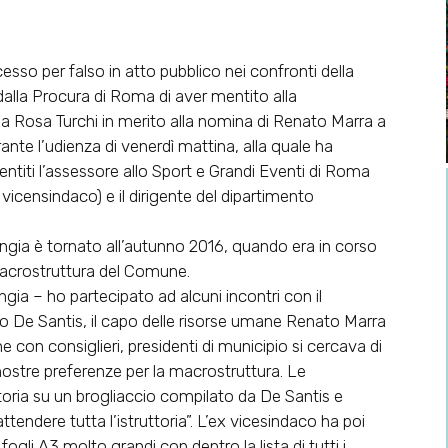
esso per falso in atto pubblico nei confronti della
alla Procura di Roma di aver mentito alla
a Rosa Turchi in merito alla nomina di Renato Marra a
ante l’udienza di venerdì mattina, alla quale ha
ntiti l’assessore allo Sport e Grandi Eventi di Roma
 vicensindaco) e il dirigente del dipartimento
ngia è tornato all’autunno 2016, quando era in corso
a macrostruttura del Comune.
ia – ho partecipato ad alcuni incontri con il
io De Santis, il capo delle risorse umane Renato Marra
e con consiglieri, presidenti di municipio si cercava di
 nostre preferenze per la macrostruttura. Le
uttoria su un brogliaccio compilato da De Santis e
endere tutta l’istruttoria”. L’ex vicesindaco ha poi
ogli A3 molto grandi con dentro la lista di tutti i