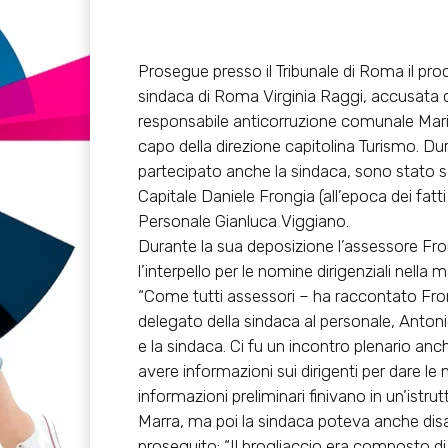
Prosegue presso il Tribunale di Roma il proc
sindaca di Roma Virginia Raggi, accusata d
responsabile anticorruzione comunale Mari
capo della direzione capitolina Turismo. Dur
partecipato anche la sindaca, sono stato se
Capitale Daniele Frongia (all’epoca dei fatti
Personale Gianluca Viggiano.
Durante la sua deposizione l’assessore Fro
l’interpello per le nomine dirigenziali nell
“Come tutti assessori – ha raccontato Frong
delegato della sindaca al personale, Anton
e la sindaca. Ci fu un incontro plenario anch
avere informazioni sui dirigenti per dare le
informazioni preliminari finivano in un’istr
Marra, ma poi la sindaca poteva anche disatt
proseguito: “Il brogliaccio era composto di f