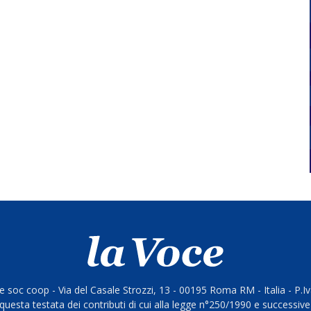
 soc coop - Via del Casale Strozzi, 13 - 00195 Roma RM - Italia - P.
questa testata dei contributi di cui alla legge n°250/1990 e successive