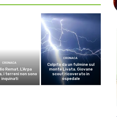
CRONACA
CRONACA
Colpito da un fulmine sul
io Remat. L’Arpa
monte Livata. Giovane
, i terreni non sono
scout ricoverato in
inquinati
ospedale