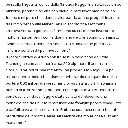
peli sulla lingua la replica della Sindaca Raggi: “È un attacco un po’
bizzarro, perchè direi che con alcuni di loro lavoriamo bene da
tempo e mi pare che stiamo sviluppando anche progetti insieme,
da ultimo penso alla Maker Faire lo scorso fine settimana.
L’innovazione, in generale, è un tema su cui stiamo lavorando
molto, e noi per primi con le due manovre che abbiamo chiamato
‘Sblocca cantieri’ abbiamo rimesso in circolazione prima 127
milioni e poi altri 37 per investimenti”.
“Ricordo l’arrivo di Aruba con il suo hub nella zona del Polo
Tecnologico che assumerà circa 200 dipendenti per iniziare e
circa 300 milioni di investimento- ha proseguito Raggi- C’è poi
l’operazione stadio, che stiamo monitorando e seguendo e che
porterà 800 milioni di investimenti privati sulla città. Insomma, i
numeri di Atac stanno parlando, come quelli di Acea”. Inoltre, ha
concluso la sindaca, “oggi è stata varata dal Governo una
manovra che da un lato restituisce alla famiglie potere d’acquisto
e dall’altro va ad incentivare le Pmi, che costituiscono in tessuto
produttivo del nostro Paese. Mi sembra che molte cose si stiano
muovendo”.