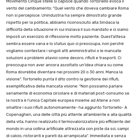
Movimento Cinque stelle si capisce quando Tortoriello evoca il
vento del cambiamento: “Quel vento che doveva cambiare Roma
non si percepisce. Unindustria ha sempre dimostrato grande
rispetto per la politica, abbiamo riconosciuto alla Sindaca la
difficoltà della situazione in cui iniziava il suo mandato e ci siamo
imposti un esercizio di riflessione molto paziente. Quest’attesa
sembra essere vana e lo status quo ci preoccupa, non perchè
vogliamo contestare i singoli atti amministrativi o le mancate
soluzioni a problemi atavici come decoro, rifiuti e trasporti. Ci
preoccupa non aver ancora ascoltato un’idea chiara su come
Roma dovrebbe diventare nei prossimi 20 o 30 anni. Manca la
visione”. Tortoriello punta il dito contro la gestione dei rifiuti,
esemplificativa della mancata visione: “Non possiamo parlare
seriamente di economia circolare e di materiali post-consumo se
la nostra è l’unica Capitale europea insieme ad Atene a non
smaltire i suoi rifiuti autonomamente- ha aggiunto Tortoriello- A
Copenaghen, una delle città più attente all’ambiente e alla qualità
della vita, hanno realizzato il termovalorizzatore più efficiente del
mondo in una collina artificiale attrezzata con piste da sci, campi
di calcio, ristoranti e pareti da arrampicata”. Immediata e senza