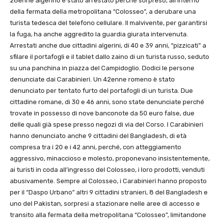
28enne algerino è stato arrestato perché sorpreso, all’interno
della fermata della metropolitana “Colosseo”, a derubare una
turista tedesca del telefono cellulare. Il malvivente, per garantirsi
la fuga, ha anche aggredito la guardia giurata intervenuta.
Arrestati anche due cittadini algerini, di 40 e 39 anni, “pizzicati” a
sfilare il portafogli e il tablet dallo zaino di un turista russo, seduto
su una panchina in piazza del Campidoglio. Dodici le persone
denunciate dai Carabinieri. Un 42enne romeno è stato
denunciato per tentato furto del portafogli di un turista. Due
cittadine romane, di 30 e 46 anni, sono state denunciate perché
trovate in possesso di nove banconote da 50 euro false, due
delle quali già spese presso negozi di via del Corso. I Carabinieri
hanno denunciato anche 9 cittadini del Bangladesh, di età
compresa tra i 20 e i 42 anni, perché, con atteggiamento
aggressivo, minaccioso e molesto, proponevano insistentemente,
ai turisti in coda all’ingresso del Colosseo, i loro prodotti, venduti
abusivamente. Sempre al Colosseo, i Carabinieri hanno proposto
per il “Daspo Urbano” altri 9 cittadini stranieri, 8 del Bangladesh e
uno del Pakistan, sorpresi a stazionare nelle aree di accesso e
transito alla fermata della metropolitana “Colosseo”, limitandone