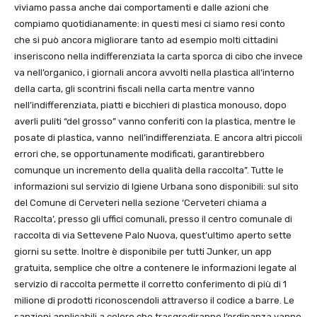
viviamo passa anche dai comportamenti e dalle azioni che
compiamo quotidianamente: in questi mesi ci siamo resi conto
che si può ancora migliorare tanto ad esempio molti cittadini
inseriscono nella indifferenziata la carta sporca di cibo che invece
va nell’organico, i giornali ancora avvolti nella plastica all’interno
della carta, gli scontrini fiscali nella carta mentre vanno
nell’indifferenziata, piatti e bicchieri di plastica monouso, dopo
averli puliti “del grosso” vanno conferiti con la plastica, mentre le
posate di plastica, vanno nell’indifferenziata. E ancora altri piccoli
errori che, se opportunamente modificati, garantirebbero
comunque un incremento della qualità della raccolta”. Tutte le
informazioni sul servizio di Igiene Urbana sono disponibili: sul sito
del Comune di Cerveteri nella sezione ‘Cerveteri chiama a
Raccolta’, presso gli uffici comunali, presso il centro comunale di
raccolta di via Settevene Palo Nuova, quest’ultimo aperto sette
giorni su sette. Inoltre è disponibile per tutti Junker, un app
gratuita, semplice che oltre a contenere le informazioni legate al
servizio di raccolta permette il corretto conferimento di più di 1
milione di prodotti riconoscendoli attraverso il codice a barre. Le
sanzioni applicabili a coloro che trasgrediranno l’ordinanza vanno