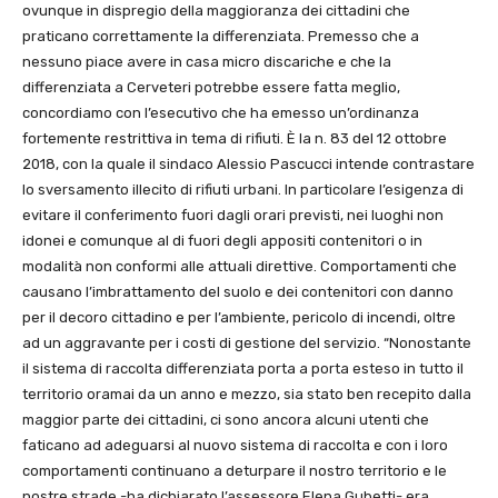
ovunque in dispregio della maggioranza dei cittadini che
praticano correttamente la differenziata. Premesso che a
nessuno piace avere in casa micro discariche e che la
differenziata a Cerveteri potrebbe essere fatta meglio,
concordiamo con l’esecutivo che ha emesso un’ordinanza
fortemente restrittiva in tema di rifiuti. È la n. 83 del 12 ottobre
2018, con la quale il sindaco Alessio Pascucci intende contrastare
lo sversamento illecito di rifiuti urbani. In particolare l’esigenza di
evitare il conferimento fuori dagli orari previsti, nei luoghi non
idonei e comunque al di fuori degli appositi contenitori o in
modalità non conformi alle attuali direttive. Comportamenti che
causano l’imbrattamento del suolo e dei contenitori con danno
per il decoro cittadino e per l’ambiente, pericolo di incendi, oltre
ad un aggravante per i costi di gestione del servizio. “Nonostante
il sistema di raccolta differenziata porta a porta esteso in tutto il
territorio oramai da un anno e mezzo, sia stato ben recepito dalla
maggior parte dei cittadini, ci sono ancora alcuni utenti che
faticano ad adeguarsi al nuovo sistema di raccolta e con i loro
comportamenti continuano a deturpare il nostro territorio e le
nostre strade -ha dichiarato l’assessore Elena Gubetti- era