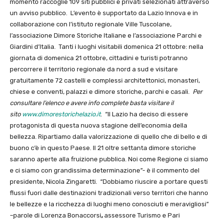
momento raccoglie 109 siti pubblici e privati selezionati attraverso
un avviso pubblico.
L’evento
è supportato da Lazio Innova e in
collaborazione con l’istituto regionale Ville Tuscolane,
l’associazione Dimore Storiche Italiane e l’associazione Parchi e
Giardini d’Italia.
Tanti i luoghi visitabili domenica 21 ottobre:
nella
giornata di domenica 21 ottobre, cittadini e turisti potranno
percorrere il territorio regionale da nord a sud e visitare
gratuitamente 72 castelli e complessi architettonici, monasteri,
chiese e conventi, palazzi e dimore storiche, parchi e casali.
Per
consultare l’elenco e avere info complete basta visitare il
sito
www.dimorestorichelazio.it
. “Il Lazio ha deciso di essere
protagonista di questa nuova stagione dell’economia della
bellezza. Ripartiamo dalla valorizzazione di quello che di bello e di
buono c’è in questo Paese. Il 21 oltre settanta dimore storiche
saranno aperte alla fruizione pubblica. Noi come Regione ci siamo
e ci siamo con grandissima determinazione”- è il commento del
presidente, Nicola Zingaretti. “Dobbiamo riuscire a portare questi
flussi fuori dalle destinazioni tradizionali verso territori che hanno
le bellezze e la ricchezza di luoghi meno conosciuti e meravigliosi”
–parole di Lorenza Bonaccorsi
,
assessore Turismo e Pari